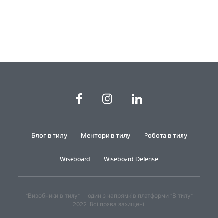
Блог в тилу
Ментори в тилу
Робота в тилу
Wiseboard
Wiseboard Defense
"Виробники в тилу" — один з напрямків платформи "В тилу"
2022. Всі права захищені.