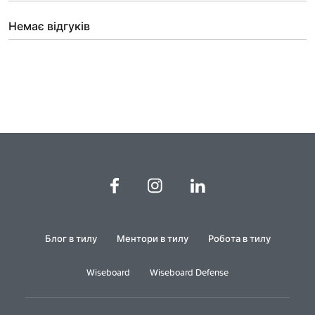
Немає відгуків
Блог в тилу
Ментори в тилу
Робота в тилу
Wiseboard
Wiseboard Defense