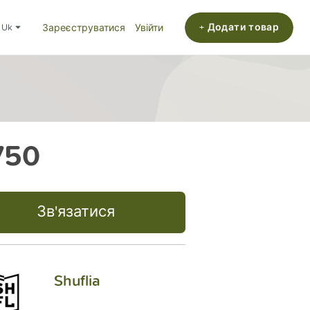
+ Додати товар
uk
Зареєструватися
Увійти
750
Зв'язатися
Shuflia