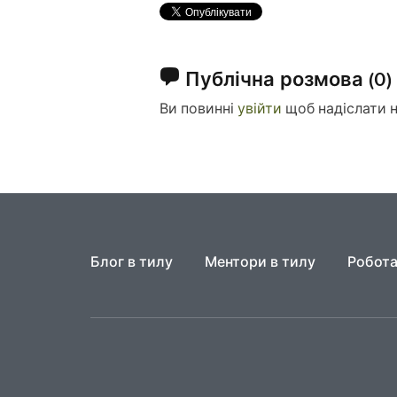
Публічна розмова
(0)
Ви повинні
увійти
щоб надіслати 
Блог в тилу
Ментори в тилу
Робота