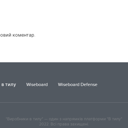
новий коментар.
 в тилу
Wiseboard
Wiseboard Defense
"Виробники в тилу" — один з напрямків платформи "В тилу"
2022. Всі права захищені.