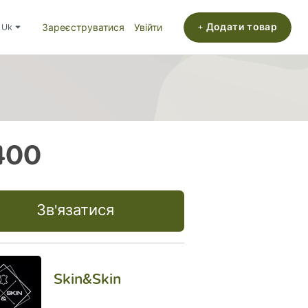
+ Додати товар
uk
Зареєструватися
Увійти
400
Зв'язатися
Skin&Skin