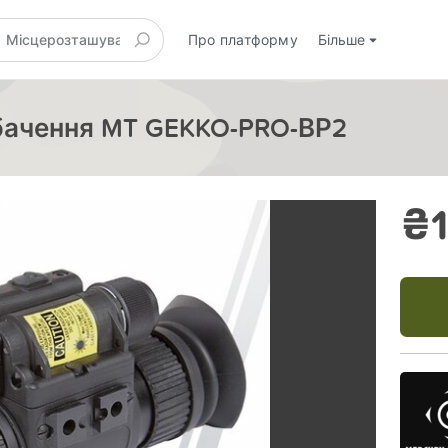
Про платформу
Більше
бачення MT GEKKO-PRO-ВР2
₴1