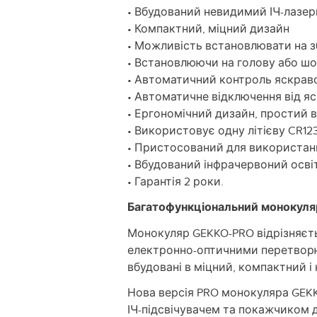
• Вбудований невидимий ІЧ-лазерн
• Компактний, міцний дизайн
• Можливість встановлювати на 
• Встановлюючи на голову або шо
• Автоматичний контроль яскрав
• Автоматичне відключення від яс
• Ергономічний дизайн, простий в
• Використовує одну літієву CR1
• Пристосований для використан
• Вбудований інфрачервоний освіт
• Гарантія 2 роки.
Багатофункціональний монокуляр
Монокуляр GEKKO-PRO відрізняєт
електронно-оптичними перетворю
вбудовані в міцний, компактний і
Нова версія PRO монокуляра GEKKO
ІЧ-підсвічувачем та покажчиком 