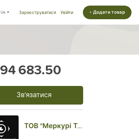
+ Додати товар
uk
Зареєструватися
Увійти
94 683.50
Зв'язатися
ТОВ "Меркурі Технолоджи"