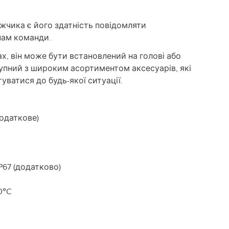
жчика є його здатність повідомляти
нам команди.
х, він може бути встановлений на голові або
тупний з широким асортиментом аксесуарів, які
ватися до будь-якої ситуації.
додаткове)
IP67 (додатково)
0°C