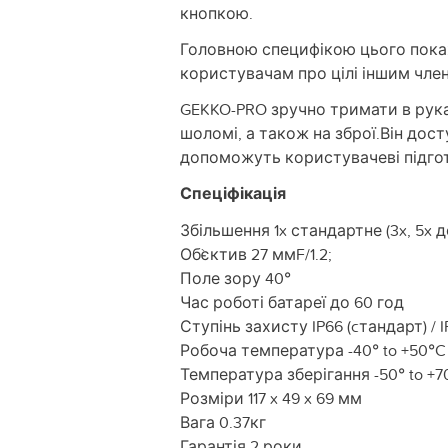
кнопкою.
Головною специфікою цього пока
користувачам про цілі іншим чле
GEKKO-PRO зручно тримати в рука
шоломі, а також на зброї.Він дос
допоможуть користувачеві підготу
Спеціфікація
Збільшення 1x стандартне (3x, 5x 
Об`єктив 27 ммF/1.2;
Поле зору 40°
Час роботі батареї до 60 год
Ступінь захисту IP66 (cтандарт) / 
Робоча температура -40° to +50°C
Температура зберігання -50° to +7
Розміри 117 x 49 x 69 мм
Вага 0.37кг
Гарантія 2 роки