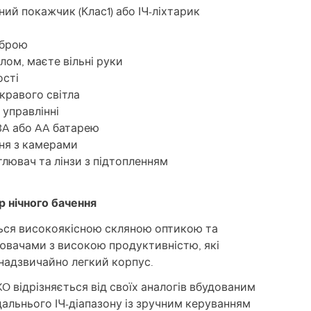
ий покажчик (Клас1) або ІЧ-ліхтарик
зброю
лом, маєте вільні руки
ості
кравого світла
 управлінні
23A або AA батарею
ня з камерами
лювач та лінзи з підтопленням
 нічного бачення
ься високоякісною скляною оптикою та
вачами з високою продуктивністю, які
 надзвичайно легкий корпус.
 відрізняється від своїх аналогів вбудованим
дальнього ІЧ-діапазону із зручним керуванням