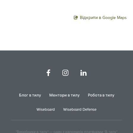
Відкрити в Google Maps
Блог в тилу
Ментори в тилу
Робота в тилу
Wiseboard
Wiseboard Defense
"Виробники в тилу" — один з напрямків платформи "В тилу"