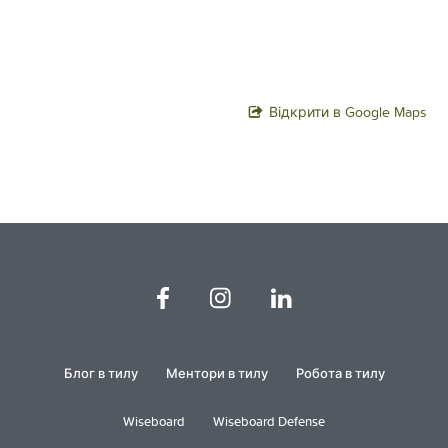
Відкрити в Google Maps
Блог в тилу
Ментори в тилу
Робота в тилу
Wiseboard
Wiseboard Defense