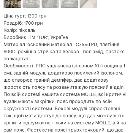
Ціна гурт: 1300 грн
Роздріб: 1700 грн
Колір: піксель
Виробник: TM "TUR", Україна
Матеріал: основний матеріал - Oxford PU, плетіння
600D, ремінна стрічка та велкро - поліамід, фастекс -
поліацетат
Особливості: РПС ущільнена ізолоном 10 (товщина 1
см), задній модуль додатково посилений ізолоном,
що створює граний демпфер, дає додаткову
жорсткість поясу та розванитажую поясний відділ.
По всій системі нашита система MOLLE, всі критичні
вузли мають закріпки, пояс проходить по всій
окружності системи. Бокові модулі спроектовані
так, щоб мати доступ до поясу, що дає можливість
кріпити підсумки не тільки на систему MOLLE, а й на
сам пояс. Фастекс на поясі трьохточковий, що дає