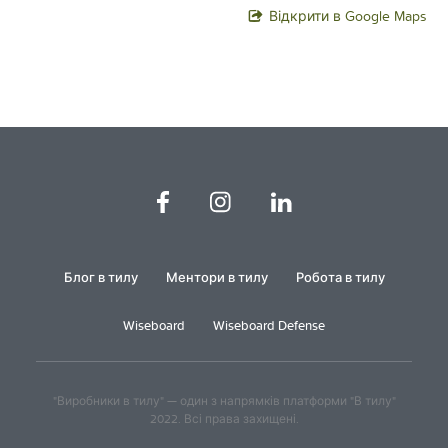
Відкрити в Google Maps
Блог в тилу
Ментори в тилу
Робота в тилу
Wiseboard
Wiseboard Defense
"Виробники в тилу" — один з напрямків платформи "В тилу"
2022. Всі права захищені.