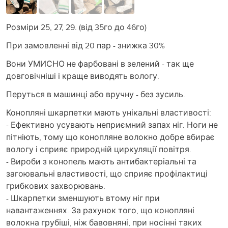
Розміри 25, 27, 29. (від 35го до 46го)
При замовленні від 20 пар - знижка 30%
Вони УМИСНО не фарбовані в зелений - так ще
довговічніші і краще виводять вологу.
Перуться в машинці або вручну - без зусиль.
Конопляні шкарпетки мають унікальні властивості:
- Ефективно усувають неприємний запах ніг. Ноги не
пітніють, тому що конопляне волокно добре вбирає
вологу і сприяє природній циркуляції повітря.
- Вироби з конопель мають антибактеріальні та
загоювальні властивості, що сприяє профілактиці
грибкових захворювань.
- Шкарпетки зменшують втому ніг при
навантаженнях. За рахунок того, що конопляні
волокна грубіші, ніж бавовняні, при носінні таких