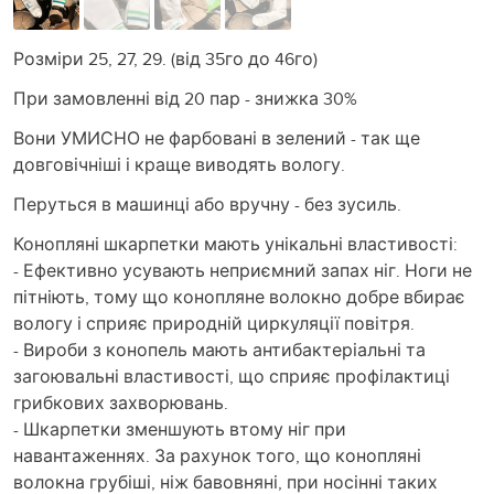
Розміри 25, 27, 29. (від 35го до 46го)
При замовленні від 20 пар - знижка 30%
Вони УМИСНО не фарбовані в зелений - так ще
довговічніші і краще виводять вологу.
Перуться в машинці або вручну - без зусиль.
Конопляні шкарпетки мають унікальні властивості:
- Ефективно усувають неприємний запах ніг. Ноги не
пітніють, тому що конопляне волокно добре вбирає
вологу і сприяє природній циркуляції повітря.
- Вироби з конопель мають антибактеріальні та
загоювальні властивості, що сприяє профілактиці
грибкових захворювань.
- Шкарпетки зменшують втому ніг при
навантаженнях. За рахунок того, що конопляні
волокна грубіші, ніж бавовняні, при носінні таких