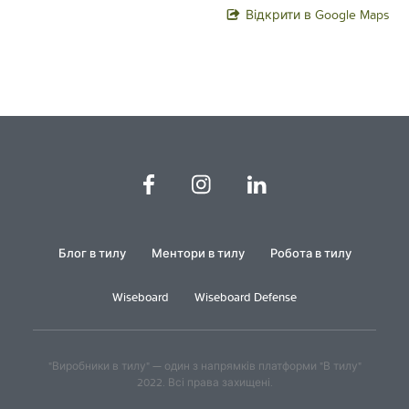
Відкрити в Google Maps
Блог в тилу
Ментори в тилу
Робота в тилу
Wiseboard
Wiseboard Defense
"Виробники в тилу" — один з напрямків платформи "В тилу"
2022. Всі права захищені.