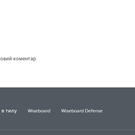
новий коментар.
 в тилу
Wiseboard
Wiseboard Defense