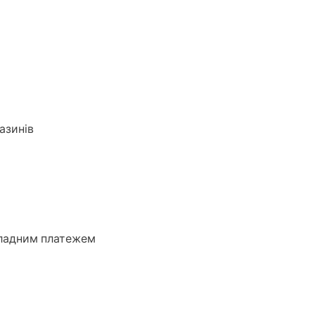
азинів
кладним платежем