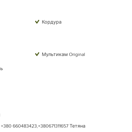
Кордура
Мультикам Original
ль
1
+380 660483423,+380671311657 Тетяна