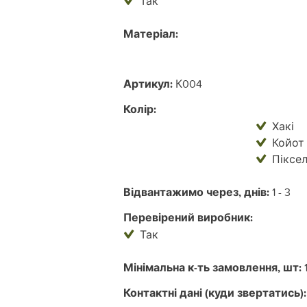
Так
Матеріал:
Артикул:
К004
Колір:
Хакі
Койот
Піксе
Відвантажимо через, днів:
1 - 3
Перевірений виробник:
Так
Мінімальна к-ть замовлення, шт:
Контактні дані (куди звертатись):