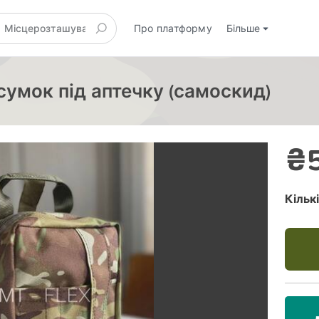
Про платформу
Більше
сумок під аптечку (самоскид)
₴
Кільк