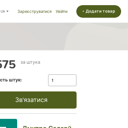
+ Додати товар
uk
Зареєструватися
Увійти
575
за штука
ість штук:
Зв'язатися