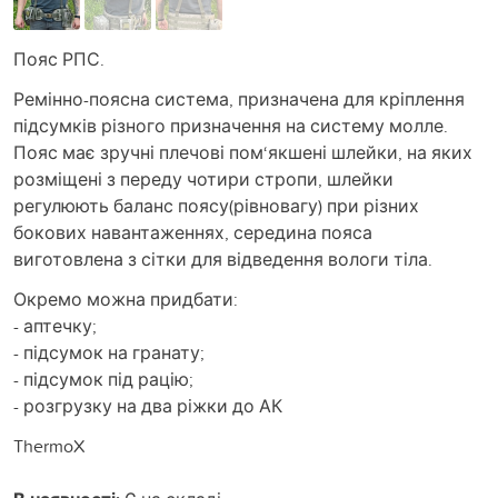
Пояс РПС.
Ремінно-поясна система, призначена для кріплення
підсумків різного призначення на систему молле.
Пояс має зручні плечові пом‘якшені шлейки, на яких
розміщені з переду чотири стропи, шлейки
регулюють баланс поясу(рівновагу) при різних
бокових навантаженнях, середина пояса
виготовлена з сітки для відведення вологи тіла.
Окремо можна придбати:
- аптечку;
- підсумок на гранату;
- підсумок під рацію;
- розгрузку на два ріжки до АК
ThermoX