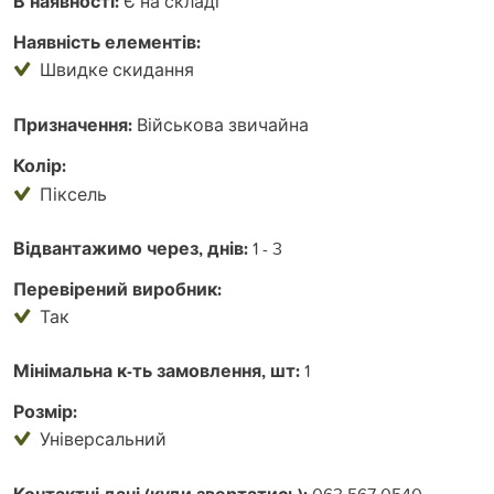
В наявності:
Є на складі
Наявність елементів:
Швидке скидання
Призначення:
Військова звичайна
Колір:
Піксель
Відвантажимо через, днів:
1 - 3
Перевірений виробник:
Так
Мінімальна к-ть замовлення, шт:
1
Розмір:
Універсальний
063 567 0540