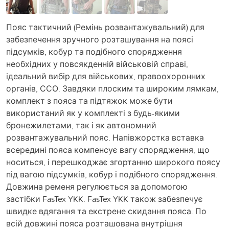
Пояс тактичний (Ремінь розвантажувальний) для
забезпечення зручного розташування на поясі
підсумків, кобур та подібного спорядження
необхідних у повсякденній військовій справі,
ідеальний вибір для військових, правоохоронних
органів, ССО. Завдяки плоским та широким лямкам,
комплект з пояса та підтяжок може бути
використаний як у комплекті з будь-якими
бронежилетами, так і як автономний
розвантажувальний пояс. Напівжорстка вставка
всередині пояса компенсує вагу спорядження, що
носиться, і перешкоджає згортанню широкого поясу
під вагою підсумків, кобур і подібного спорядження.
Довжина ременя регулюється за допомогою
застібки FasTex YKK. FasTex YKK також забезпечує
швидке вдягання та екстрене скидання пояса. По
всій довжині пояса розташована внутрішня