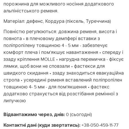
порожнина для можливого носіння додаткового
альпіністського ременя.
Матеріал: дефенс, Кордура (піксель, Туреччина)
Повністю регулюються: довжина ременя, висота і
повнота • в плечовому демпфері вставки з
поліпропілену товщиною 4 - 5 мм - забезпечує
комфорт плеча і пом'якшує навантаження • спереду і
ззаду кріплення MOLLE • нагрудна перемичка - фіксує
лямки, щоб вони не сповзали • фастекси для
швидкого скидання • ззаду знаходиться евакуаційна
стропа • усередині ременя вставлений поліпропілен
товщиною 4- 5 мм - для пом'якшення • фастекс
додатково страхується від розстібання ремінної з
липучкою
Відвантажимо через, днів:
0 (сьогодні)
Контактні дані (куди звертатись):
+38-050-459-11-77