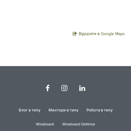
Відкрити в Google Maps
Блог в тилу
Ментори в тилу
Робота в тилу
Wiseboard
Wiseboard Defense