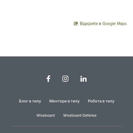
Відкрити в Google Maps
Блог в тилу
Ментори в тилу
Робота в тилу
Wiseboard
Wiseboard Defense