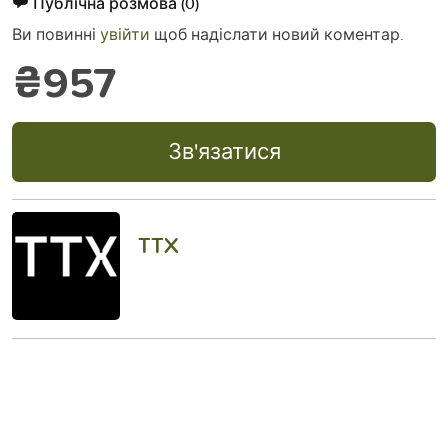
Публічна розмова
(0)
Ви повинні
увійти
щоб надіслати новий коментар.
₴957
Зв'язатися
TTX