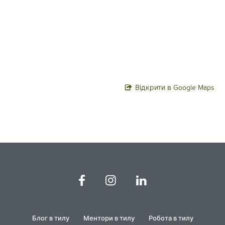
Відкрити в Google Maps
Блог в тилу
Ментори в тилу
Робота в тилу