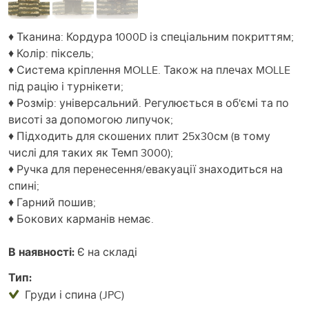
♦ Тканина: Кордура 1000D із спеціальним покриттям;
♦ Колір: піксель;
♦ Система кріплення MOLLE. Також на плечах MOLLE
під рацію і турнікети;
♦ Розмір: універсальний. Регулюється в об'ємі та по
висоті за допомогою липучок;
♦ Підходить для скошених плит 25х30см (в тому
числі для таких як Темп 3000);
♦ Ручка для перенесення/евакуації знаходиться на
спині;
♦ Гарний пошив;
♦ Бокових карманів немає.
В наявності:
Є на складі
Тип:
Груди і спина (JPC)