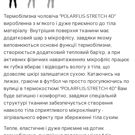
Термобілизна чоловіча "POLARFLIS-STRETCH 4D"
виробленна з м’якого і дуже приємного до тіла
матеріалу. Внутрішня поверхня тканини має
додатковий шар з мікрофлісу, завдяки якому
виповнюються основні функції термобілизни,
створюється додатковий тепловий бар'єр, а при
активних фізичних навантаженнях мікрофліс працює
як губка вбирає і відводить вологу з тіла, що
дозволяє шкірі залишатися сухою. Катаючись на
лижах, граючи в футбол чи просто прогулюючись по
вулиці в термокостюмі "POLARFLIS-STRETCH 4D" Вам
буде затишно і комфортно, завдяки спеціальній
структурі тканини забезпечується створення
навколо тіла сприятливого мікроклімату -
зігрівального ефекту при збереженні тіла сухим.
Тепле, еластичне і дуже приємне на дотик