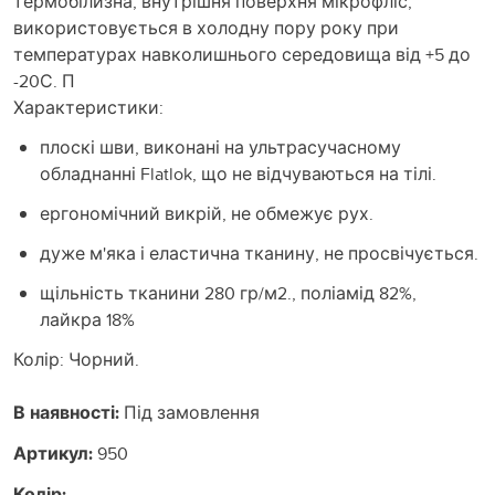
термобілизна, внутрішня поверхня мікрофліс,
використовується в холодну пору року при
температурах навколишнього середовища від +5 до
-20С. П
Характеристики:
плоскі шви, виконані на ультрасучасному
обладнанні Flatlok, що не відчуваються на тілі.
ергономічний викрій, не обмежує рух.
дуже м'яка і еластична тканину, не просвічується.
щільність тканини 280 гр/м2., поліамід 82%,
лайкра 18%
Колір: Чорний.
В наявності:
Під замовлення
Артикул:
950
Колір: