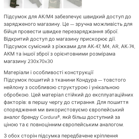
Підсумок для АК/М4 забезпечує швидкий доступ до
зарядженого магазину. Це — зручна можливість для
бійця провести швидке перезаряджання зброї.
Відкритий доступ до магазину прискорює дії.
Підсумок сумісний з ріжками для АК-47, М4, AR, АК-74,
АКМ та іншої зброї з орієнтовними розмірама
магазину 230х70x30
Матеріали і особливості конструкції
Підсумок пошитий з тканини Кондура — товстого
нейлону з особливою структурою і унікальною
обробкою. Цей матеріал стійкий до експлуатаційних
факторів: в першу чергу до стирання. Для пошиття
спорядження ми використовуємо європейський
аналог бренду Cordura®, якй більш доступний за
ціною та є повноцінним європейським аналогом.
З обох сторін підсумка передбачене кріплення