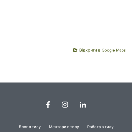
Відкрити в Google Maps
Блог в тилу
Ментори в тилу
Робота в тилу