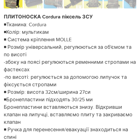
ПЛИТОНОСКА Cordura піксель ЗСУ
◾Тканина: Cordura
◾Колір: мультикам
◾ Система кріплення MOLLE
◾ Розмір універсальний, регулюються за об'ємом та
по висоті
-збоку на поясі регулюються ременними стропами на
фастексах
-по висоті: регулюється за допомогою липучок та
фіксується стропами
◾ Розмір: висота 32см/ширина 27си
◾Бронепластини підходять 30/25 ми
Бронепластини вставляються знизу. Відкривши
клапан на липучці, вставляємо плиту та закриваємо
клапан
◾ Ручка для перенесення/евакуації знаходиться на
спині