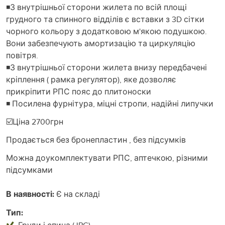
◾З внутрішньої сторони жилета по всій площі
грудного та спинного відділів є вставки з 3D сітки
чорного кольору з додатковою м'якою подушкою.
Вони забезпечують амортизацію та циркуляцію
повітря.
◾З внутрішньої сторони жилета внизу передбачені
кріплення ( рамка регулятор), яке дозволяє
прикріпити РПС пояс до плитоноски
◾ Посилена фурнітура, міцні стропи, надійні липучки
☑️Ціна 2700грн
Продається без бронепластин , без підсумків
Можна доукомплектувати РПС, аптечкою, різними
підсумками
В наявності:
Є на складі
Тип:
Груди і спина (JPC)