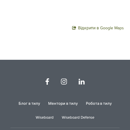
Відкрити в Google Maps
Блог в тилу
Ментори в тилу
Робота в тилу
Wiseboard
Wiseboard Defense