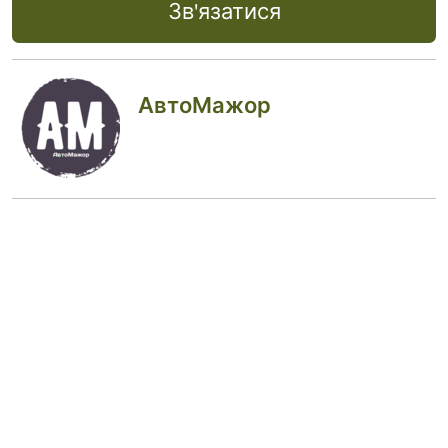
Зв'язатися
АвтоМажор