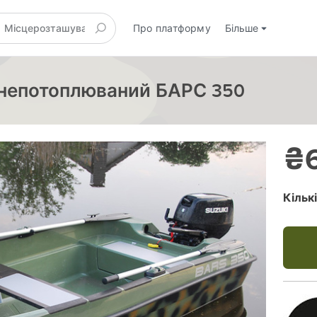
Про платформу
Більше
 непотоплюваний БАРС 350
₴6
Кільк