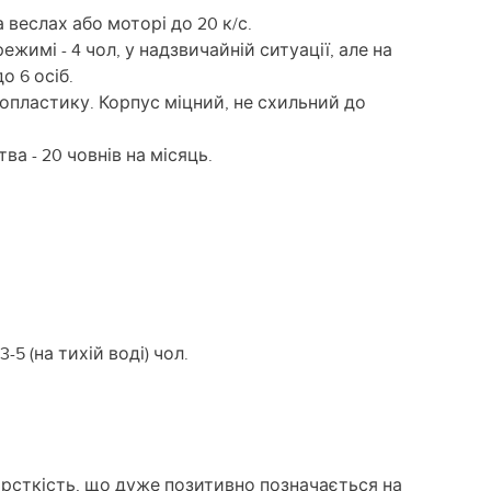
 веслах або моторі до 20 к/с.
жимі - 4 чол, у надзвичайній ситуації, але на
о 6 осіб.
опластику. Корпус міцний, не схильний до
а - 20 човнів на місяць.
-5 (на тихій воді) чол.
орсткість, що дуже позитивно позначається на