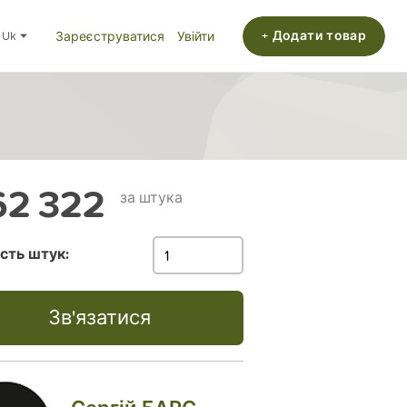
+ Додати товар
uk
Зареєструватися
Увійти
2 322
за штука
ість штук:
Зв'язатися