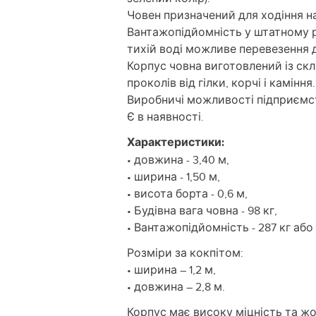
Човен призначений для ходіння на
Вантажопідйомність у штатному ре
тихій воді можливе перевезення д
Корпус човна виготовлений із скл
проколів від гілки, корчі і каміння.
Виробничі можливості підприємств
Є в наявності.
Характеристики:
• довжина - 3,40 м,
• ширина - 1,50 м,
• висота борта - 0,6 м,
• Будівна вага човна - 98 кг,
• Вантажопідйомність - 287 кг або 3
Розміри за кокпітом:
• ширина – 1,2 м,
• довжина – 2,8 м.
Корпус має високу міцність та ж