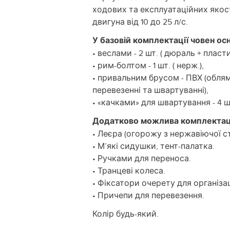
ходових та експлуатаційних якос
двигуна від 10 до 25 л/с.
У базовій комплектації човен ос
• веслами - 2 шт. ( дюраль + пласти
• рим-болтом - 1 шт. ( нерж.),
• привальним брусом - ПВХ (обля
перевезенні та швартуванні),
• «качками» для швартування - 4 ш
Додатково можлива комплектац
• Леєра (огорожу з нержавіючої ст
• М’які сидушки, тент-палатка.
• Ручками для переноса.
• Транцеві колеса.
• Фіксатори очерету для організа
• Причепи для перевезення.
Колір будь-який.