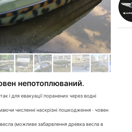
овен непотоплюваний.
 так і для евакуації поранених через водні
аючи численні наскрізні пошкодження - човен
 весла (можливе забарвлення древка весла в