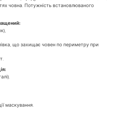
тях човна. Потужність встановлюваного
нащений:
к),
мівка, що захищає човен по периметру при
т.
ія:
алі).
ції маскування.