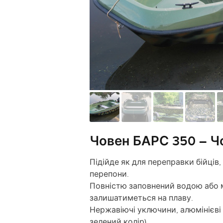
Човен БАРС 350 – Ч
Підійде як для переправки бійців,
перепони.
Повністю заповнений водою або м
залишатиметься на плаву.
Нержавіючі уключини, алюмінієві
зелений колір).