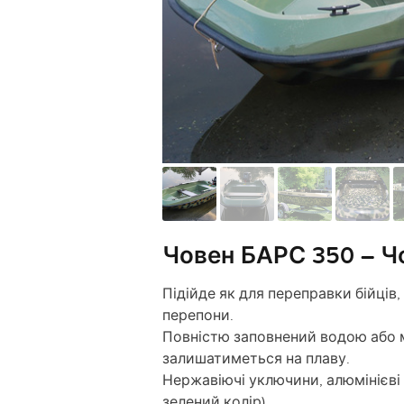
Човен БАРС 350 – Ч
Підійде як для переправки бійців,
перепони.
Повністю заповнений водою або м
залишатиметься на плаву.
Нержавіючі уключини, алюмінієві
зелений колір).