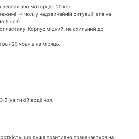
 веслах або моторі до 20 к/с.
жимі - 4 чол, у надзвичайній ситуації, але на
о 6 осіб.
опластику. Корпус міцний, не схильний до
а - 20 човнів на місяць.
-5 (на тихій воді) чол.
орсткість, що дуже позитивно позначається на