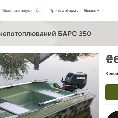
Про платформу
Більше
 непотоплюваний БАРС 350
₴6
Кільк