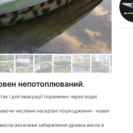
овен непотоплюваний.
 так і для евакуації поранених через водні
аючи численні наскрізні пошкодження - човен
 весла (можливе забарвлення древка весла в