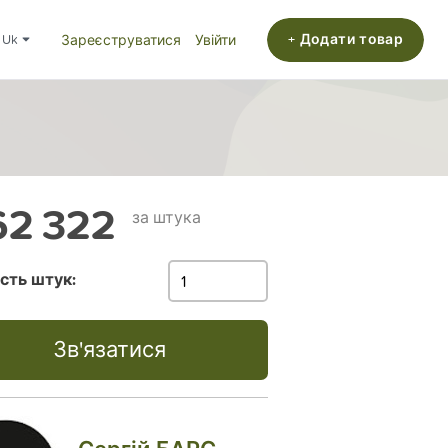
+ Додати товар
uk
Зареєструватися
Увійти
2 322
за штука
ість штук:
Зв'язатися