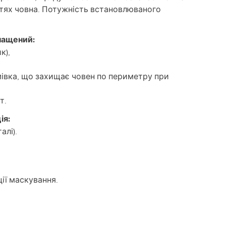
тях човна. Потужність встановлюваного
нащений:
к),
мівка, що захищає човен по периметру при
т.
ія:
алі).
ції маскування.