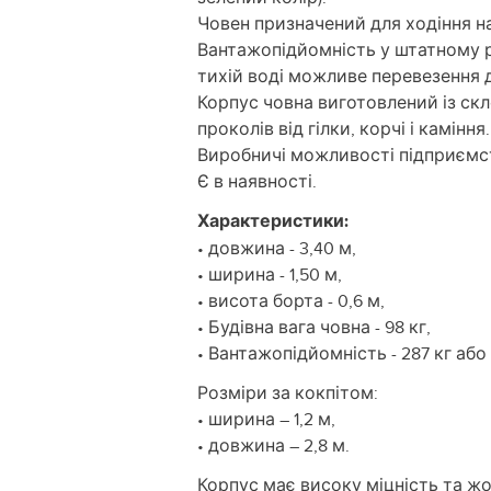
Човен призначений для ходіння на
Вантажопідйомність у штатному ре
тихій воді можливе перевезення д
Корпус човна виготовлений із скл
проколів від гілки, корчі і каміння.
Виробничі можливості підприємств
Є в наявності.
Характеристики:
• довжина - 3,40 м,
• ширина - 1,50 м,
• висота борта - 0,6 м,
• Будівна вага човна - 98 кг,
• Вантажопідйомність - 287 кг або 3
Розміри за кокпітом:
• ширина – 1,2 м,
• довжина – 2,8 м.
Корпус має високу міцність та ж