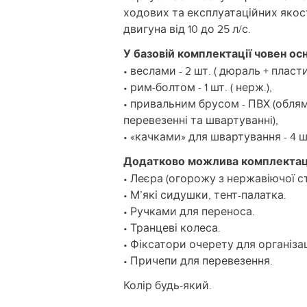
ходових та експлуатаційних якос
двигуна від 10 до 25 л/с.
У базовій комплектації човен ос
• веслами - 2 шт. ( дюраль + пласти
• рим-болтом - 1 шт. ( нерж.),
• привальним брусом - ПВХ (обля
перевезенні та швартуванні),
• «качками» для швартування - 4 ш
Додатково можлива комплектац
• Леєра (огорожу з нержавіючої ст
• М’які сидушки, тент-палатка.
• Ручками для переноса.
• Транцеві колеса.
• Фіксатори очерету для організа
• Причепи для перевезення.
Колір будь-який.