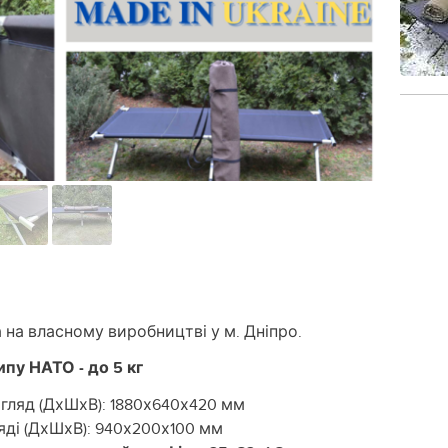
 на власному виробництві у м. Дніпро.
ипу НАТО - до 5 кг
гляд (ДхШхВ): 1880х640х420 мм
яді (ДхШхВ): 940х200х100 мм