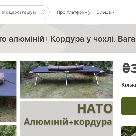
Про платформу
Більше
о алюміній+ Кордура у чохлі. Вага
₴3
Кільк