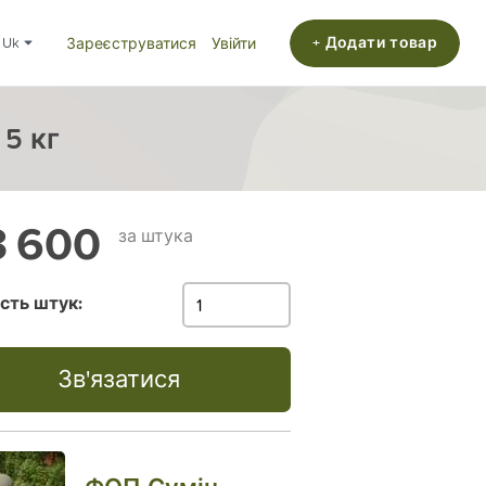
+ Додати товар
uk
Зареєструватися
Увійти
 5 кг
 600
за штука
ість штук:
Зв'язатися