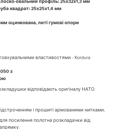
плоско-овальний профіль: 25х32х1,3 мм
уба квадрат: 25х25х1,4 мм
 мм оцинкована, литі гумові опори
товхувальними властивостями - Kordura:
1050 з
кою
розкладушки відповідають оригіналу НАТО.
відстроченням і прошиті армованими нитками;
для посилення полотна розкладачки від
апрямку;