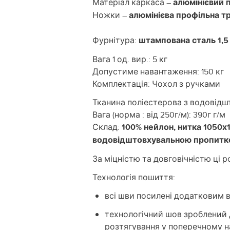
Матеріал каркаса –
алюмінієвий 
Ножки –
алюмінієва профільна тр
Фурнітура:
штампована сталь 1,5
Вага 1 од. вир.: 5 кг
Допустиме навантаження: 150 кг
Комплектація: Чохол з ручками
Тканина поліестерова з водовідш
Вага (норма : від 250г/м): 390г г/м
Склад:
100% нейлон, нитка 1050х
водовідштовхувальною пропит
За міцністю та довговічністю ці 
Технологія пошиття:
всі шви посилені додатковим 
технологічний шов зроблений 
розтягування у поперечному н