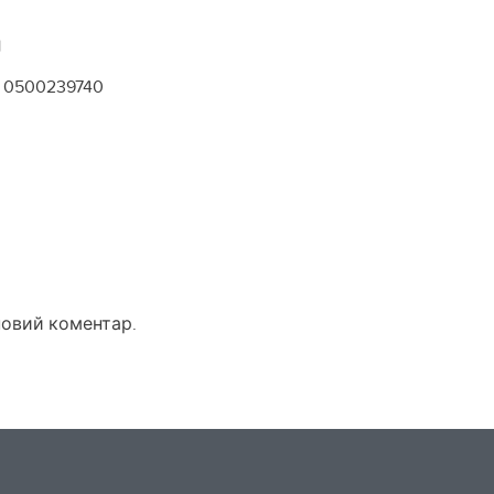
1
0500239740
новий коментар.