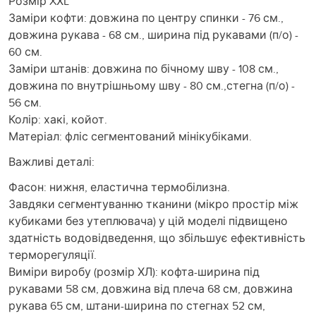
Розмір XХL
Заміри кофти: довжина по центру спинки - 76 см.,
довжина рукава - 68 см., ширина під рукавами (п/о) -
60 см.
Заміри штанів: довжина по бічному шву - 108 см.,
довжина по внутрішньому шву - 80 см.,стегна (п/о) -
56 см.
Колір: хакі, койот.
Матеріал: фліс сегментований мінікубіками.
Важливі деталі:
Фасон: нижня, еластична термобілизна.
Завдяки сегментуванню тканини (мікро простір між
кубиками без утеплювача) у цій моделі підвищено
здатність водовідведення, що збільшує ефективність
терморегуляції.
Виміри виробу (розмір ХЛ): кофта-ширина під
рукавами 58 см, довжина від плеча 68 см, довжина
рукава 65 см, штани-ширина по стегнах 52 см,