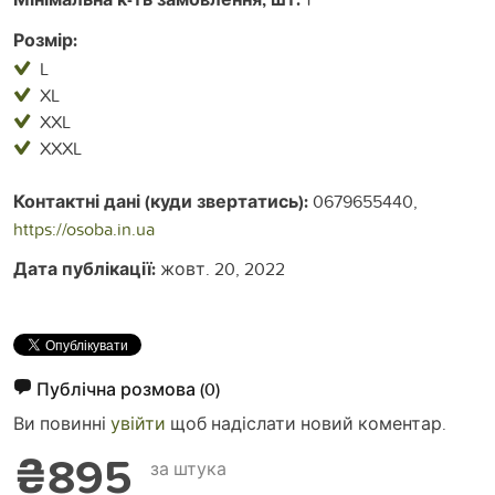
Розмір:
L
XL
XXL
XXXL
Контактні дані (куди звертатись):
0679655440,
https://osoba.in.ua
Дата публікації:
жовт. 20, 2022
Публічна розмова
(0)
Ви повинні
увійти
щоб надіслати новий коментар.
₴895
за штука