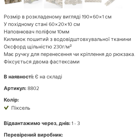
Розмір в розкладеному вигляді 190×60×1 см
У похідному стані 60×20×10 см
Наповнювач поліфом 10мм
Килимок пошитий з водовідштовхувальної тканини
Оксфорд щільністю 230г/м²
Має ручку для перенесення чи кріплення до рюкзака.
Фіксується двома фастексами
В наявності:
Є на складі
Артикул:
8802
Колір:
Піксель
Відвантажимо через, днів:
1 - 3
Перевірений виробник: