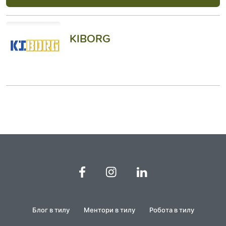
KIBORG
Блог в тилу
Ментори в тилу
Робота в тилу