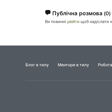
Публічна розмова
(0)
Ви повинні
увійти
щоб надіслати 
Блог в тилу
Ментори в тилу
Робота