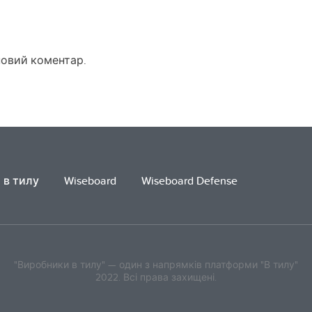
новий коментар.
 в тилу
Wiseboard
Wiseboard Defense
"Виробники в тилу" — один з напрямків платформи "В тилу"
2022. Всі права захищені.