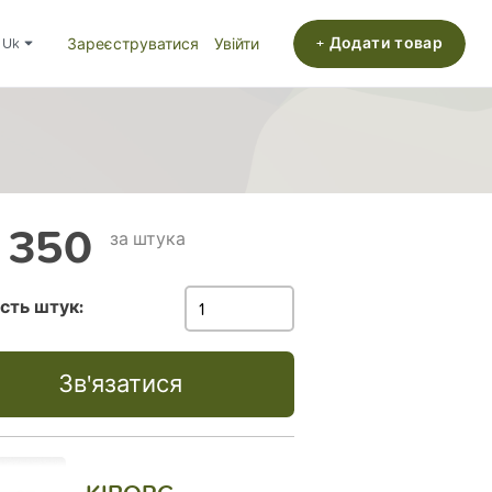
+ Додати товар
uk
Зареєструватися
Увійти
 350
за штука
ість штук:
Зв'язатися