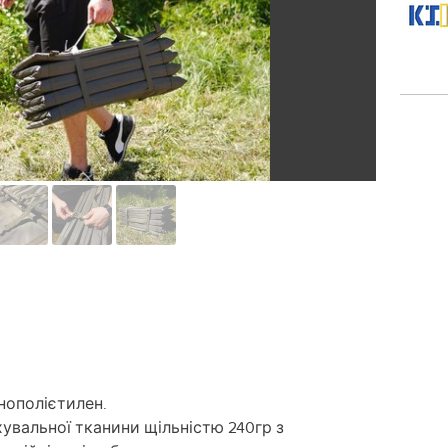
нополієтилен.
вальної тканини щільністю 240гр з