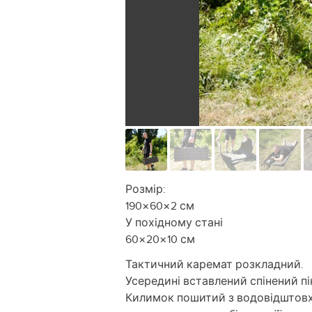
Розмір:
190×60×2 см
У похідному стані
60×20×10 см
Тактичний каремат розкладний.
Усередині вставлений спінений пі
Килимок пошитий з водовідштовху