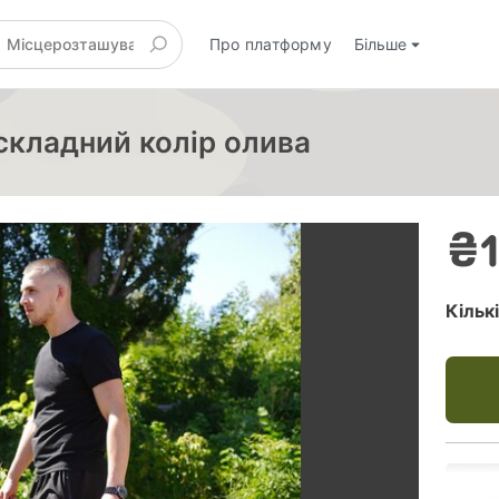
Про платформу
Більше
складний колір олива
₴1
Кільк