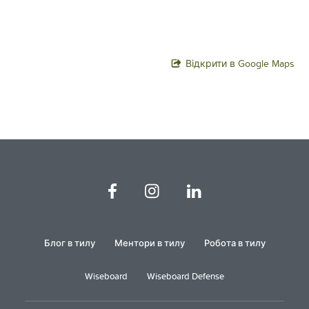
Відкрити в Google Maps
Блог в тилу
Ментори в тилу
Робота в тилу
Wiseboard
Wiseboard Defense