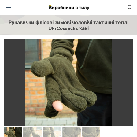
Рукавички флісові зимові чоловічі тактичні теплі
UkrCossacks хакі