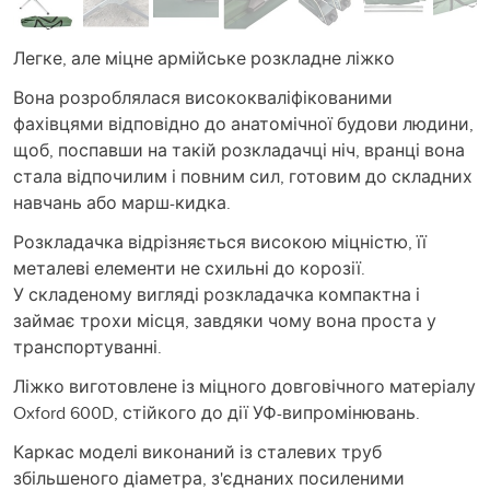
Легке, але міцне армійське розкладне ліжко
Вона розроблялася висококваліфікованими
фахівцями відповідно до анатомічної будови людини,
щоб, поспавши на такій розкладачці ніч, вранці вона
стала відпочилим і повним сил, готовим до складних
навчань або марш-кидка.
Розкладачка відрізняється високою міцністю, її
металеві елементи не схильні до корозії.
У складеному вигляді розкладачка компактна і
займає трохи місця, завдяки чому вона проста у
транспортуванні.
Ліжко виготовлене із міцного довговічного матеріалу
Oxford 600D, стійкого до дії УФ-випромінювань.
Каркас моделі виконаний із сталевих труб
збільшеного діаметра, з'єднаних посиленими