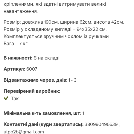
кріпленнями, які здатні витримувати великі
навантаження.
Розмір: довжина 190см, ширина 62см, висота 42см.
Розмір у складеному вигляді – 94х35х22 см.
Комплектується зручним чохлом із ручками.
Вага – 7 кг
В наявності:
Є на складі
Артикул:
6007
Відвантажимо через, днів:
1 - 3
Перевірений виробник:
Так
Мінімальна к-ть замовлення, шт:
1
Контактні дані (куди звертатись):
380990496639 ,
utpb2b@gmail.com