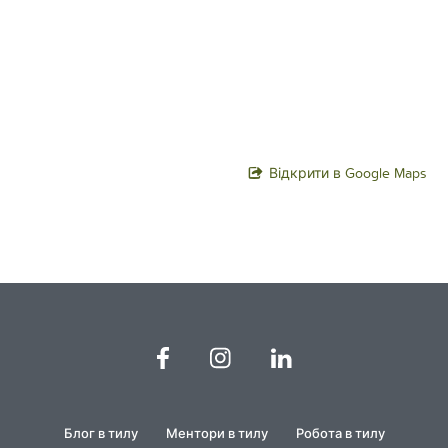
Відкрити в Google Maps
Блог в тилу
Ментори в тилу
Робота в тилу