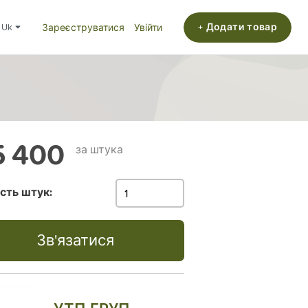
+ Додати товар
uk
Зареєструватися
Увійти
 400
за штука
ість штук:
Зв'язатися