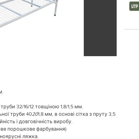
м.
руби 32/16/12 товщіною 1,8/1,5 мм.
льної труби 40
20
1,8 мм, в основі сітка з пруту 3,5
йність і довговічність виробу.
атове порошкове фарбування)
ноярусні ляжка.