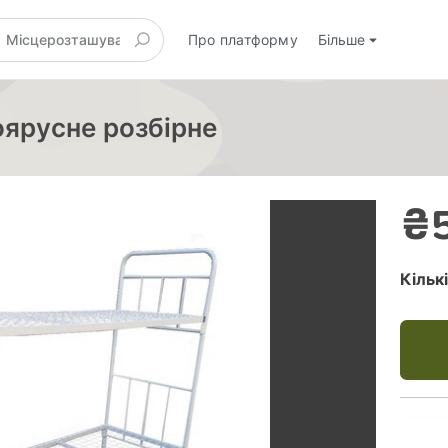
Про платформу
Більше
оярусне розбірне
₴5
Кільк