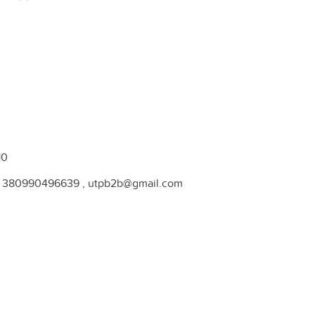
10
380990496639 , utpb2b@gmail.com