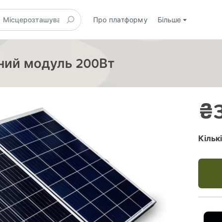
Про платформу
Більше
ячний модуль 200Вт
₴3
Кільк