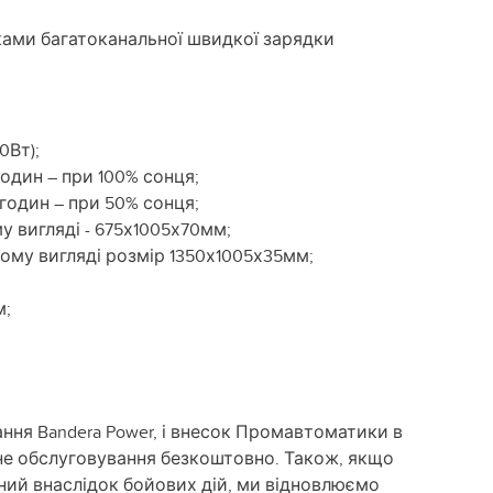
ками багатоканальної швидкої зарядки
0Вт);
один – при 100% сонця;
годин – при 50% сонця;
у вигляді - 675х1005х70мм;
ому вигляді розмір 1350х1005х35мм;
м;
ння Bandera Power, і внесок Промавтоматики в
сне обслуговування безкоштовно. Також, якщо
ний внаслідок бойових дій, ми відновлюємо