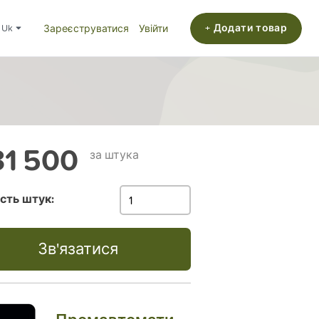
+ Додати товар
uk
Зареєструватися
Увійти
1 500
за штука
ість штук:
Зв'язатися