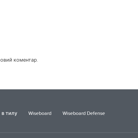
новий коментар.
 в тилу
Wiseboard
Wiseboard Defense