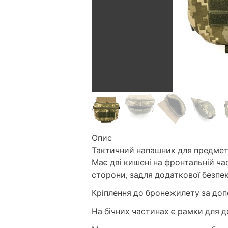
Опис
Тактичний напашник для предметі
Має дві кишені на фронтальній ча
сторони, задля додаткової безпек
Кріплення до бронежилету за до
На бічних частинах є рамки для д