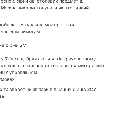
ейок, сірників, столових предметів,
в. Можна використовувати як вторинний
пройшла тестування, має протокол
дає всім вимогам
ка фірми 2М
(NIR) (не відображаються в інфрачервоному
ми нічного бачення та тепловізорами) пришиті
з ЧПУ управлінням
умовах.
а зворотній зв'язок від наших бійців ЗСУ і
ть.