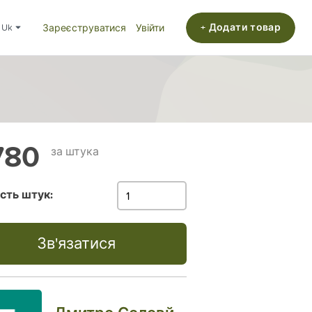
+ Додати товар
uk
Зареєструватися
Увійти
780
за штука
ість штук:
Зв'язатися