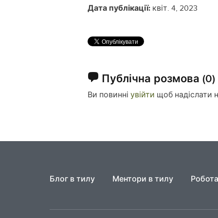
Дата публікації:
квіт. 4, 2023
Публічна розмова
(0)
Ви повинні
увійти
щоб надіслати 
Блог в тилу
Ментори в тилу
Робота