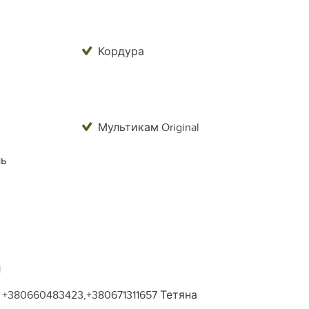
Кордура
Мультикам Original
ль
1
+380660483423,+380671311657 Тетяна