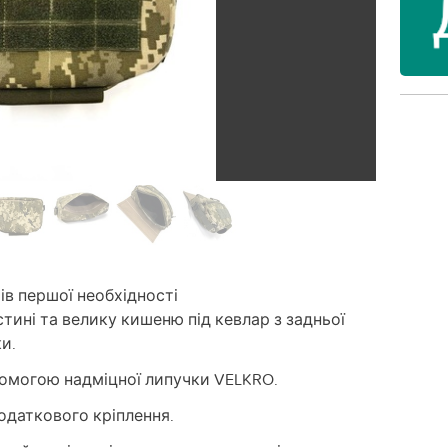
в першої необхідності
стині та велику кишеню під кевлар з задньої
и.
помогою надміцної липучки VELKRO.
одаткового кріплення.