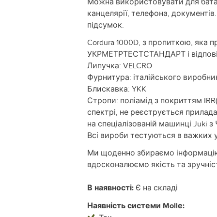
Можна використовувати для батар
канцелярії, телефона, документі
підсумок.
Cordura 1000D, з пропиткою, яка 
УКРМЕТРТЕСТСТАНДАРТ і відпові
Липучка: VELCRO
Фурнитура: італійського виробни
Блискавка: YKK
Стропи: поліамід з покриттям IRR
спектрі, не реєструється прилада
на спеціалізованій машинці Juki 
Всі вироби тестуються в важких 
Ми щоденно збираємо інформацію т
вдосконалюємо якість та зручніс
В наявності:
Є на складі
Наявність системи Mollе: