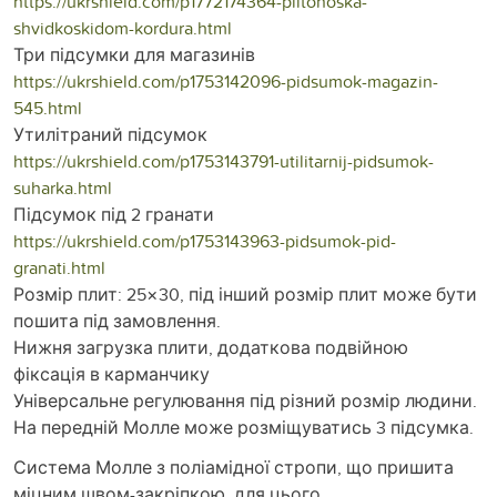
https://ukrshield.com/p1772174364-plitonoska-
shvidkoskidom-kordura.html
Три підсумки для магазинів
https://ukrshield.com/p1753142096-pidsumok-magazin-
545.html
Утилітраний підсумок
https://ukrshield.com/p1753143791-utilitarnij-pidsumok-
suharka.html
Підсумок під 2 гранати
https://ukrshield.com/p1753143963-pidsumok-pid-
granati.html
Розмір плит: 25×30, під інший розмір плит може бути
пошита під замовлення.
Нижня загрузка плити, додаткова подвійною
фіксація в карманчику
Універсальне регулювання під різний розмір людини.
На передній Молле може розміщуватись 3 підсумка.
Система Молле з поліамідної стропи, що пришита
міцним швом-закріпкою, для цього