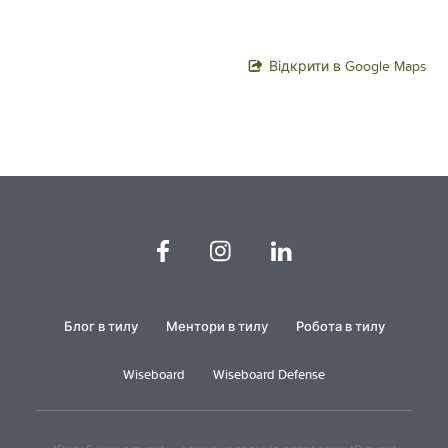
Відкрити в Google Maps
Блог в тилу
Ментори в тилу
Робота в тилу
Wiseboard
Wiseboard Defense