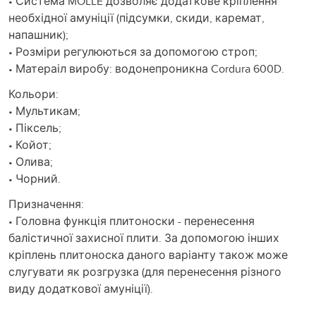
• Система MOLLE дозволяє додаткове кріплення
необхідної амуніції (підсумки, скиди, каремат,
напашник);
• Розміри регулюються за допомогою строп;
• Матераіл виробу: водонепроникна Cordura 600D.
Кольори:
• Мультикам;
• Піксель;
• Койот;
• Олива;
• Чорний.
Призначення:
• Головна функція плитоноски - перенесення
балістичної захисної плити. За допомогою інших
кріплень плитоноска даного варіанту також може
слугувати як розгрузка (для перенесення різного
виду додаткової амуніції).