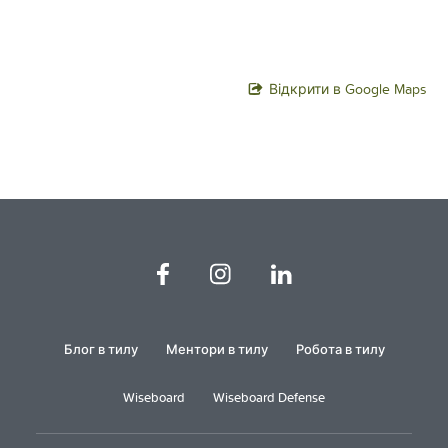
Відкрити в Google Maps
Блог в тилу
Ментори в тилу
Робота в тилу
Wiseboard
Wiseboard Defense