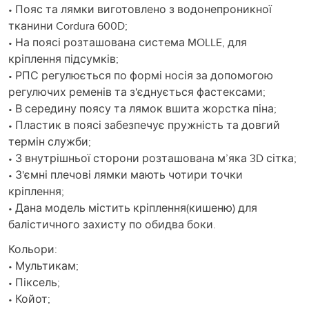
• Пояс та лямки виготовлено з водонепроникної
тканини Cordura 600D;
• На поясі розташована система MOLLE, для
кріплення підсумків;
• РПС регулюється по формі носія за допомогою
регулючих ременів та з'єднується фастексами;
• В середину поясу та лямок вшита жорстка піна;
• Пластик в поясі забезпечує пружність та довгий
термін служби;
• З внутрішньої сторони розташована м’яка 3D сітка;
• З'ємні плечові лямки мають чотири точки
кріплення;
• Дана модель містить кріплення(кишеню) для
балістичного захисту по обидва боки.
Кольори:
• Мультикам;
• Піксель;
• Койот;