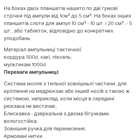
На боках двох планшетів нашито по дві гумові
стрічки під ампули від 1см³ до 5 см³. На боках інших
планшетів слоти для ампул 10 см³ - 10 шт. і 20 см³. - 5
шт., або таблеток, відповідно до конкретних
уподобань.
Матеріал ампульниці тактичної:
кордура 500d, хакі, піксель;
мультикам 1000d.
Переваги ампульниці:
Система молле з тильної зовнішньої частини, для
кріплення на медрюкзак або інший носій з такою ж
системою, наприклад, коли місця в середині
рюкзака не вистачає;
Блискавка - дзеркальна з двома бігунками-
вологостійка;
Зовнішня ручка для перенесення;
Армовані нитки.