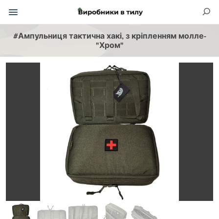
#Ампульниця тактична хакі, з кріпленням молле-
"Хром"