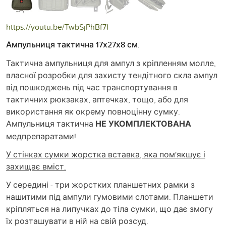
https://youtu.be/TwbSjPhBf7I
Ампульниця тактична 17х27х8 см.
Тактична ампульниця для ампул з кріпленням молле,
власної розробки для захисту тендітного скла ампул
від пошкоджень під час транспортування в
тактичних рюкзаках, аптечках, тощо, або для
використання як окрему повноцінну сумку.
Ампульниця тактична
НЕ УКОМПЛЕКТОВАНА
медпрепаратами!
У стінках сумки жорстка вставка, яка пом'якшує і
захищає вміст.
У середині - три жорстких планшетних рамки з
нашитими під ампули гумовими слотами. Планшети
кріпляться на липучках до тіла сумки, що дає змогу
їх розташувати в ній на свій розсуд.