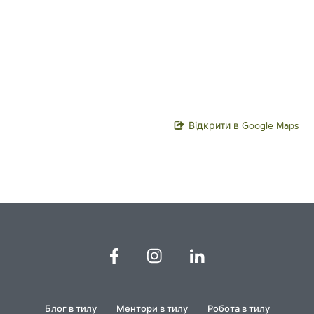
Відкрити в Google Maps
Блог в тилу
Ментори в тилу
Робота в тилу