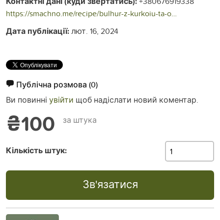
Контактні дані (куди звертатись):
+380676919338
https://smachno.me/recipe/bulhur-z-kurkoiu-ta-ovochamy/
Дата публікації:
лют. 16, 2024
Публічна розмова
(0)
Ви повинні
увійти
щоб надіслати новий коментар.
₴100
за штука
Кількість штук:
Зв'язатися