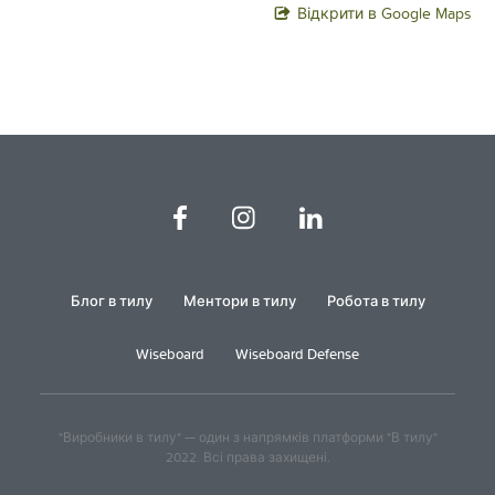
Відкрити в Google Maps
Блог в тилу
Ментори в тилу
Робота в тилу
Wiseboard
Wiseboard Defense
"Виробники в тилу" — один з напрямків платформи "В тилу"
2022. Всі права захищені.