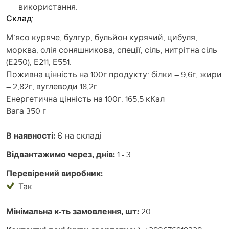
використання.
Склад:
М’ясо куряче, булгур, бульйон курячий, цибуля,
морква, олія соняшникова, спеції, сіль, нитрітна сіль
(Е250), Е211, Е551.
Поживна цінність на 100г продукту: білки – 9,6г, жири
– 2,82г, вуглеводи 18,2г.
Енергетична цінність на 100г: 165,5 кКал
Вага 350 г
В наявності:
Є на складі
Відвантажимо через, днів:
1 - 3
Перевірений виробник:
Так
Мінімальна к-ть замовлення, шт:
20