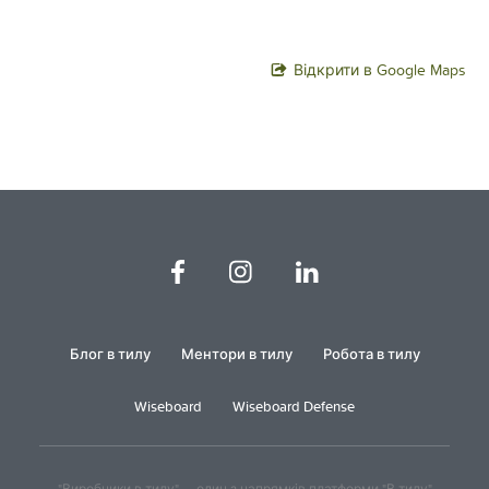
Відкрити в Google Maps
Блог в тилу
Ментори в тилу
Робота в тилу
Wiseboard
Wiseboard Defense
"Виробники в тилу" — один з напрямків платформи "В тилу"