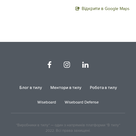
Відкрити в Google Maps
Блог в тилу
Ментори в тилу
Робота в тилу
Wiseboard
Wiseboard Defense
"Виробники в тилу" — один з напрямків платформи "В тилу"
2022. Всі права захищені.