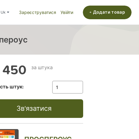
+ Додати товар
uk
Зареєструватися
Увійти
спероус
 450
за штука
ість штук:
Зв'язатися