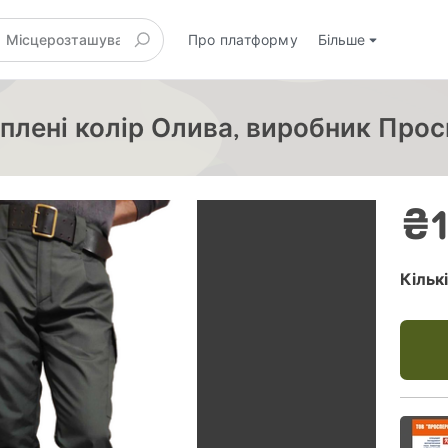
Про платформу
Більше
еплені колір Олива, виробник Про
₴1
Кільк