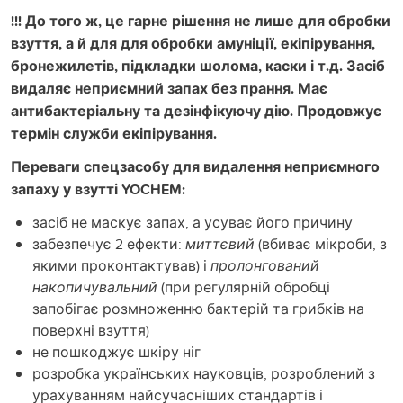
!!! До того ж, це гарне рішення не лише для обробки
взуття, а й для для обробки амуніції, екіпірування,
бронежилетів, підкладки шолома, каски і т.д. Засіб
видаляє неприємний запах без прання. Має
антибактеріальну та дезінфікуючу дію. Продовжує
термін служби екіпірування.
Переваги спецзасобу для видалення неприємного
запаху у взутті YOCHEM:
засіб не маскує запах, а усуває його причину
забезпечує 2 ефекти:
миттєвий
(вбиває мікроби, з
якими проконтактував) і
пролонгований
накопичувальний
(при регулярній обробці
запобігає розмноженню бактерій та грибків на
поверхні взуття)
не пошкоджує шкіру ніг
розробка українських науковців, розроблений з
урахуванням найсучасніших стандартів і