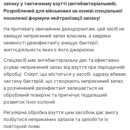
запаху у тактичному взутті (антибактеріальний).
Розроблений для військових на основі спеціальної
посиленої формули нейтралізації запаху!
На противагу звичайним дезодорантам, цей засіб не
заміщує неприємний запах власним, а завдяки
наявності дезінфектанту знищує бактерії,
життєдіяльність яких є його джерелом.
Спецзасіб має антибактеріальну дію та ефективно
усуває неприємний запах від взуття при періодичній
обробці. Спирт, що міститься у засобі, одразу вбиває
частину бактерій, що створюють неприємний запах,
а розчинений дезінфектант залишається на
обробленій поверхні та пригнічує подальший
розвиток їхніх колоній.
Регулярна обробка взуття цим засобом дає змогу
позбутися неприємних запахів та запобігти їх
повторній появі.