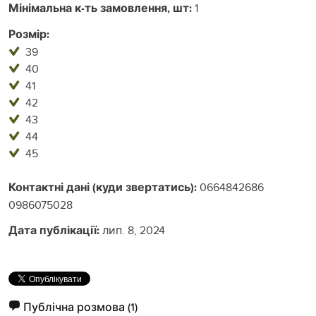
Мінімальна к-ть замовлення, шт:
1
Розмір:
39
40
41
42
43
44
45
Контактні дані (куди звертатись):
0664842686
0986075028
Дата публікації:
лип. 8, 2024
Публічна розмова
(1)