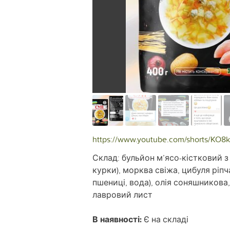
https://www.youtube.com/shorts/KO8
Склад: бульйон м’ясо-кістковий з
курки), морква свіжа, цибуля ріп
пшениці, вода), олія соняшникова
лавровий лист
В наявності:
Є на складі