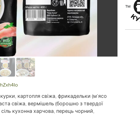
khZxh4Io
 курки, картопля свіжа, фрикадельки (м’ясо
часта свіжа, вермішель (борошно з твердої
, сіль кухонна харчова, перець чорний,