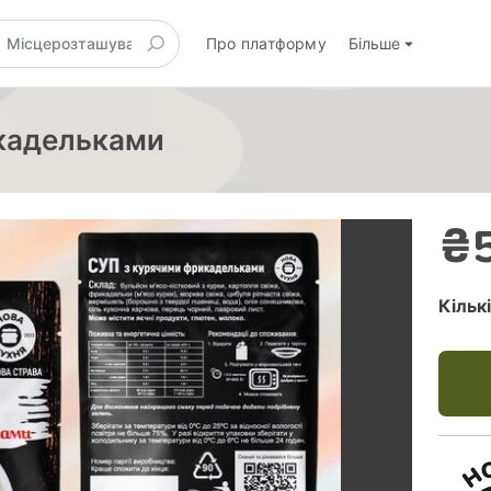
Про платформу
Більше
икадельками
₴
Кільк