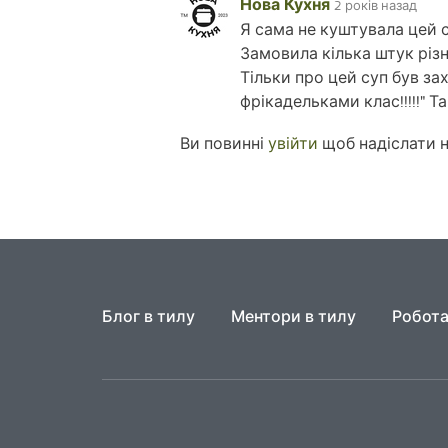
Нова Кухня
2 років назад
Я сама не куштувала цей с
Замовила кілька штук різн
Тільки про цей суп був за
фрікадельками клас!!!!!" 
Ви повинні
увійти
щоб надіслати 
Блог в тилу
Ментори в тилу
Робота