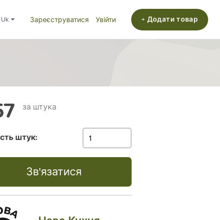
+ Додати товар
uk
Зареєструватися
Увійти
57
за штука
ість штук:
Зв'язатися