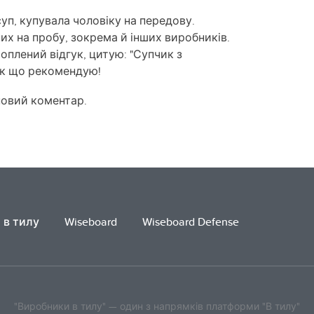
уп, купувала чоловіку на передову.
их на пробу, зокрема й інших виробників.
хоплений відгук, цитую: "Супчик з
Так що рекомендую!
новий коментар.
 в тилу
Wiseboard
Wiseboard Defense
"Виробники в тилу" — один з напрямків платформи "В тилу"