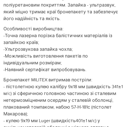
поліуретановим покриттям. Запайка - ультразвук,
який міцно тримає краї бронепакету та забезпечує
його надійність та якість.
Особливості виробництва:
-Точна лазерна порізка балістичних матеріалів із
запайкою країв;
-Ультрозвукова запайка чохла;
-Можливість виготовлення пакетів по
індивідуальним розмірам;
-Наявний сертифікат випробовувань.
Бронепакет MILITEX витримав постріли:
- пістолетною кулею калібру 9х18 мм (швидкість 341±1
м/c) зі сферичною головною частиною зі сталевим
нетермозміцненим осердям у сталевій оболонці,
плакований томпаком, набою 57-Н-181с (пістолет
Макарова);
- кулею 9х19 мм Luger (швидкість401±1 м/c) у