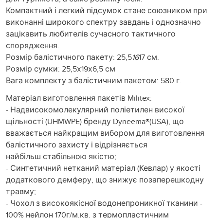
Компактний і легкий підсумок стане союзником при
виконанні широкого спектру завдань і однозначно
зацікавить любителів сучасного тактичного
спорядження.
Розмір балістичного пакету: 25,5
16
17 см.
Розмір сумки: 25,5х19х6,5 см
Вага комплекту з балістичним пакетом: 580 г.
Матеріал виготовлення пакетів Militex:
- Надвисокомолекулярний поліетилен високої
щільності (UHMWPE) бренду Dyneema®️(USA), що
вважається найкращим вибором для виготовлення
балістичного захисту і відрізняється
найбільш стабільною якістю;
- Синтетичний нетканий матеріал (Кевлар) у якості
додаткового демферу, що знижує позаперешкодну
травму;
- Чохол з високоякісної водонепроникної тканини -
100% нейлон 170г/м.кв. з термопластичним