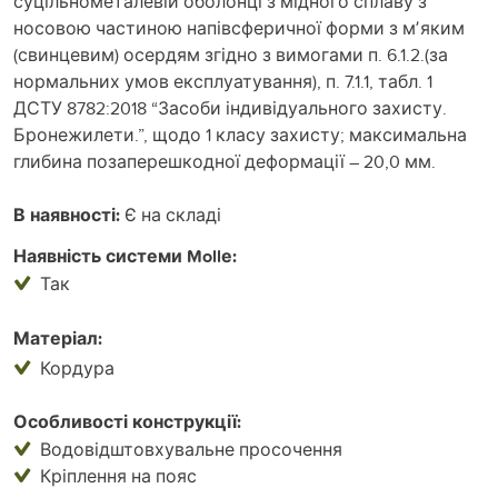
суцільнометалевій оболонці з мідного сплаву з
носовою частиною напівсферичної форми з мʼяким
(свинцевим) осердям згідно з вимогами п. 6.1.2.(за
нормальних умов експлуатування), п. 7.1.1, табл. 1
ДСТУ 8782:2018 “Засоби індивідуального захисту.
Бронежилети.”, щодо 1 класу захисту; максимальна
глибина позаперешкодної деформації – 20,0 мм.
В наявності:
Є на складі
Наявність системи Mollе:
Так
Матеріал:
Кордура
Особливості конструкції:
Водовідштовхувальне просочення
Кріплення на пояс