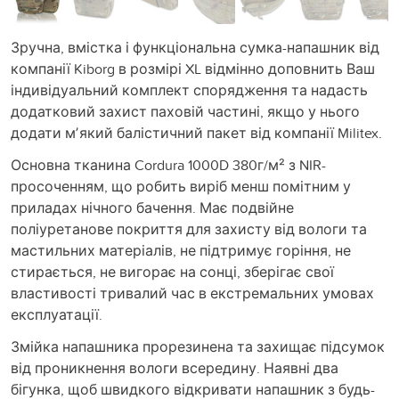
Зручна, вмістка і функціональна сумка-напашник від
компанії Kiborg в розмірі XL відмінно доповнить Ваш
індивідуальний комплект спорядження та надасть
додатковий захист паховій частині, якщо у нього
додати мʼякий балістичний пакет від компанії Militex.
Основна тканина Cordura 1000D 380г/м² з NIR-
просоченням, що робить виріб менш помітним у
приладах нічного бачення. Має подвійне
поліуретанове покриття для захисту від вологи та
мастильних матеріалів, не підтримує горіння, не
стирається, не вигорає на сонці, зберігає свої
властивості тривалий час в екстремальних умовах
експлуатації.
Змійка напашника прорезинена та захищає підсумок
від проникнення вологи всередину. Наявні два
бігунка, щоб швидкого відкривати напашник з будь-