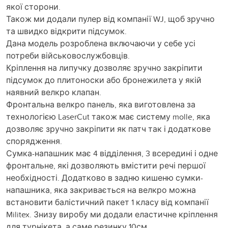
якої сторони.
Також ми додали пулер від компанії WJ, щоб зручно
та швидко відкрити підсумок.
Дана модель розроблена включаючи у себе усі
потреби військовослужбовців.
Кріплення на липучку дозволяє зручно закріпити
підсумок до плитоноски або бронежилета у якій
наявний велкро клапан.
Фронтальна велкро панель, яка виготовлена за
технологією LaserCut також має систему molle, яка
дозволяє зручно закріпити як патч так і додаткове
спорядження.
Сумка-напашник має 4 відділення, 3 всередині і одне
фронтальне, які дозволяють вмістити речі першої
необхідності. Додатково в задню кишеню сумки-
напашника, яка закривається на велкро можна
встановити балістичний пакет 1 класу від компанії
Militex. Знизу виробу ми додали еластичне кріплення
для турнікета, а саме резинку 10см.