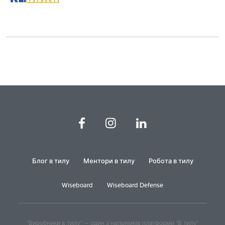
Блог в тилу
Ментори в тилу
Робота в тилу
Wiseboard
Wiseboard Defense
"Виробники в тилу" — один з напрямків платформи "В тилу"