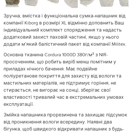
Зручна, вмістка і функціональна сумка-напашник від
компанії Kiborg в розмірі XL відмінно доповнить Ваш
індивідуальний комплект спорядження та надасть
додатковий захист паховій частині, якщо у нього
додати мʼякий балістичний пакет від компанії Militex.
Основна тканина Cordura 1000D 380г/м² з NIR-
просоченням, що робить виріб менш помітним у
приладах нічного бачення. Має подвійне
поліуретанове покриття для захисту від вологи та
мастильних матеріалів, не підтримує горіння, не
стирається, не вигорає на сонці, зберігає свої
властивості тривалий час в екстремальних умовах
експлуатації.
Змійка напашника прорезинена та захищає підсумок
від проникнення вологи всередину. Наявні два
бігунка, щоб швидкого відкривати напашник з будь-