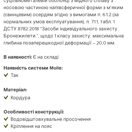
суцільнометалевій оболонці з мідного сплаву з
носовою частиною напівсферичної форми з мʼяким
(свинцевим) осердям згідно з вимогами п. 6.1.2.(за
нормальних умов експлуатування), п. 7.1.1, табл. 1
ДСТУ 8782:2018 “Засоби індивідуального захисту.
Бронежилети.”, щодо 1 класу захисту; максимальна
глибина позаперешкодної деформації – 20,0 мм.
В наявності:
Є на складі
Наявність системи Mollе:
Так
Матеріал:
Кордура
Особливості конструкції:
Водовідштовхувальне просочення
Кріплення на пояс