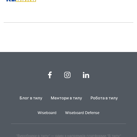
Блог в тилу
Ментори в тилу
Робота в тилу
Wiseboard
Wiseboard Defense
"Виробники в тилу" — один з напрямків платформи "В тилу"