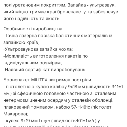
поліуретановим покриттям. Запайка - ультразвук,
який міцно тримає краї бронепакету та забезпечує
його надійність та якість.
Особливості виробництва:
-Точна лазерна порізка балістичних матеріалів із
запайкою країв;
-Ультрозвукова запайка чохла;
-Можливість виготовлення пакетів по
індивідуальним розмірам;
-Наявний сертифікат випробовувань.
Бронепакет MILITEX витримав постріли:
- пістолетною кулею калібру 9х18 мм (швидкість 341±1
м/c) зі сферичною головною частиною зі сталевим
нетермозміцненим осердям у сталевій оболонці,
плакований томпаком, набою 57-Н-181с (пістолет
Макарова);
- кулею 9х19 мм Luger (швидкість401±1 м/c) у