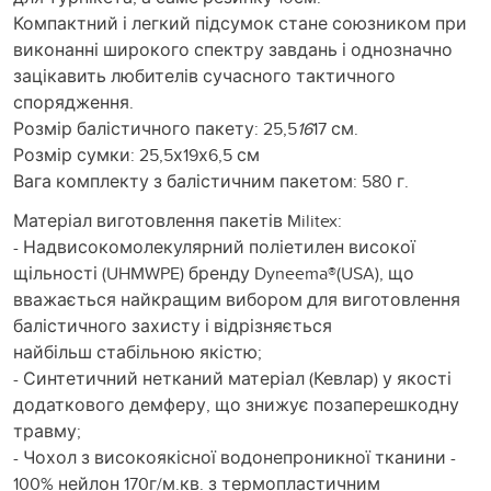
Компактний і легкий підсумок стане союзником при
виконанні широкого спектру завдань і однозначно
зацікавить любителів сучасного тактичного
спорядження.
Розмір балістичного пакету: 25,5
16
17 см.
Розмір сумки: 25,5х19х6,5 см
Вага комплекту з балістичним пакетом: 580 г.
Матеріал виготовлення пакетів Militex:
- Надвисокомолекулярний поліетилен високої
щільності (UHMWPE) бренду Dyneema®️(USA), що
вважається найкращим вибором для виготовлення
балістичного захисту і відрізняється
найбільш стабільною якістю;
- Синтетичний нетканий матеріал (Кевлар) у якості
додаткового демферу, що знижує позаперешкодну
травму;
- Чохол з високоякісної водонепроникної тканини -
100% нейлон 170г/м.кв. з термопластичним