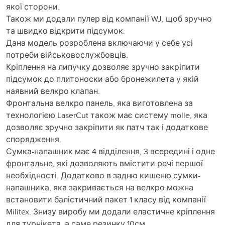
якої сторони.
Також ми додали пулер від компанії WJ, щоб зручно
та швидко відкрити підсумок.
Дана модель розроблена включаючи у себе усі
потреби військовослужбовців.
Кріплення на липучку дозволяє зручно закріпити
підсумок до плитоноски або бронежилета у якій
наявний велкро клапан.
Фронтальна велкро панель, яка виготовлена за
технологією LaserCut також має систему molle, яка
дозволяє зручно закріпити як патч так і додаткове
спорядження.
Сумка-напашник має 4 відділення, 3 всередині і одне
фронтальне, які дозволяють вмістити речі першої
необхідності. Додатково в задню кишеню сумки-
напашника, яка закривається на велкро можна
встановити балістичний пакет 1 класу від компанії
Militex. Знизу виробу ми додали еластичне кріплення
для турнікета, а саме резинку 10см.