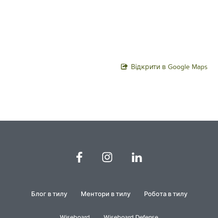
Відкрити в Google Maps
Блог в тилу
Ментори в тилу
Робота в тилу
Wiseboard
Wiseboard Defense