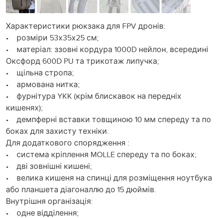
Характеристики рюкзака для FPV дронів:
• розміри 53х35х25 см;
• матеріал: ззовні кордура 1000D нейлон, всередині
Оксфорд 600D PU та трикотаж липучка;
• щільна стропа;
• армована нитка;
• фурнітура YKK (крім блискавок на передніх
кишенях);
• демпферні вставки товщиною 10 мм спереду та по
боках для захисту техніки.
Для додаткового спорядження :
• система кріплення MOLLE спереду та по боках;
• дві зовнішні кишені;
• велика кишеня на спинці для розміщення ноутбука
або планшета діагоналлю до 15 дюймів.
Внутрішня організація:
• одне відділення;