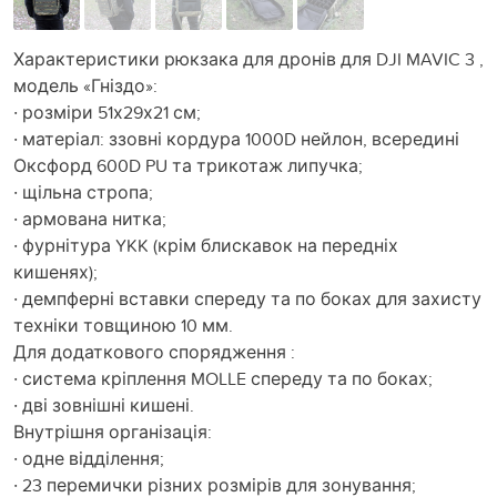
Характеристики рюкзака для дронів для DJI MAVIC 3 ,
модель «Гніздо»:
· розміри 51х29х21 см;
· матеріал: ззовні кордура 1000D нейлон, всередині
Оксфорд 600D PU та трикотаж липучка;
· щільна стропа;
· армована нитка;
· фурнітура YKK (крім блискавок на передніх
кишенях);
· демпферні вставки спереду та по боках для захисту
техніки товщиною 10 мм.
Для додаткового спорядження :
· система кріплення MOLLE спереду та по боках;
· дві зовнішні кишені.
Внутрішня організація:
· одне відділення;
· 23 перемички різних розмірів для зонування;