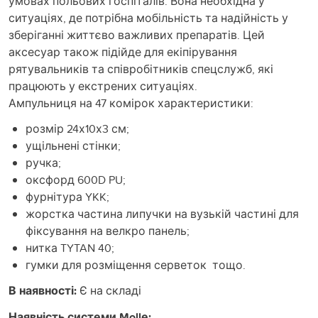
умовах польових госпіталів. Вона необхідна у
ситуаціях, де потрібна мобільність та надійність у
зберіганні життєво важливих препаратів. Цей
аксесуар також підійде для екіпірування
рятувальників та співробітників спецслужб, які
працюють у екстрених ситуаціях.
Ампульниця на 47 комірок характеристики:
розмір 24х10х3 см;
ущільнені стінки;
ручка;
оксфорд 600D PU;
фурнітура YKK;
жорстка частина липучки на вузькій частині для
фіксування на велкро панель;
нитка TYTAN 40;
гумки для розміщення серветок тощо.
В наявності:
Є на складі
Наявність системи Mollе: